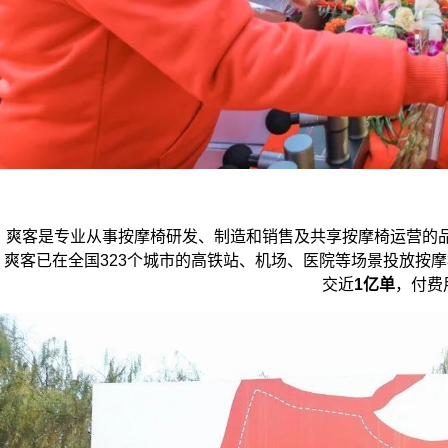
爽客是专业从事按摩椅研发、制造和销售及共享按摩椅运营的
爽客已在全国323个城市的高铁站、机场、医院等场景投放按摩
交近
1亿单
，付费